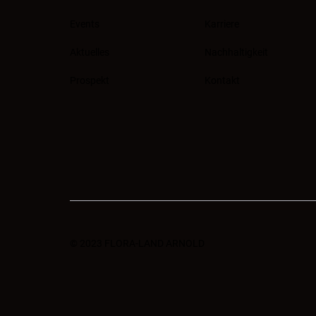
Events
Karriere
Aktuelles
Nachhaltigkeit
Prospekt
Kontakt
© 2023 FLORA-LAND ARNOLD