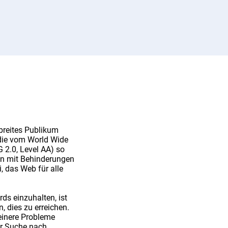
 breites Publikum
die vom World Wide
 2.0, Level AA) so
hen mit Behinderungen
, das Web für alle
ds einzuhalten, ist
, dies zu erreichen.
einere Probleme
der Suche nach