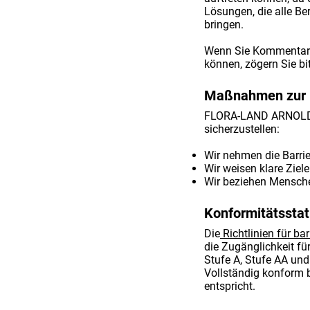
Lösungen, die alle Be
bringen.
Wenn Sie Kommentare 
können, zögern Sie bit
Maßnahmen zur Un
FLORA-LAND ARNOLD er
sicherzustellen:
Wir nehmen die Barrier
Wir weisen klare Ziele
Wir beziehen Mensche
Konformitätssta
Die
Richtlinien für ba
die Zugänglichkeit fü
Stufe A, Stufe AA un
Vollständig konform b
entspricht.