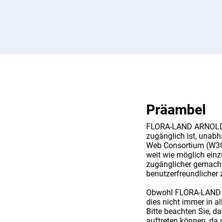
Präambel
FLORA-LAND ARNOLD ist
zugänglich ist, unab
Web Consortium (W3C) 
weit wie möglich einz
zugänglicher gemacht 
benutzerfreundlicher
Obwohl FLORA-LAND ARN
dies nicht immer in al
Bitte beachten Sie, d
auftreten können, da 